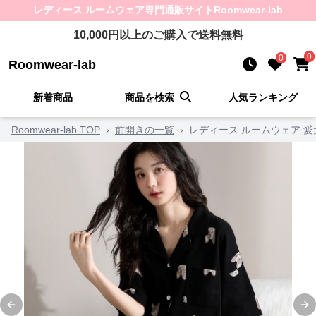
レディース ルームウェア
専門通販サイト
Roomwear-lab
10,000
円以上のご購入で送料無料
0
0
Roomwear-lab
新着商品
商品を検索
人気ランキング
Roomwear-lab TOP
›
前開きの一覧
›
レディース ルームウェア 
Previous slide
Ne