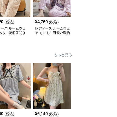
20
¥
4,760
¥
5,800
(税込)
(税込)
(税込)
ィース ルームウェ
レディース ルームウェ
レディース ルームウェ
ふわもこ花柄前開き
ア もこもこ可愛い動物
ア もこもこ暖かパジャ
ン
柄長袖前開きルームウェ
マ上下セット
ア
もっと見る
40
¥
6,140
¥
5,540
(税込)
(税込)
(税込)