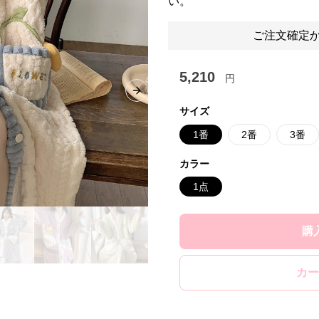
い。
ご注文確定か
5,210
円
Next slide
サイズ
1番
2番
3番
カラー
1点
購
カー