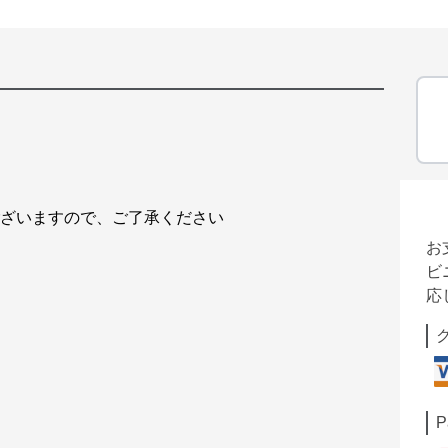
ございますので、ご了承ください
お
ビ
応
P