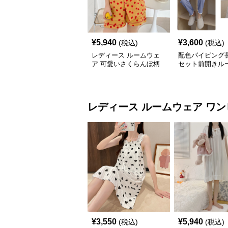
¥
5,940
¥
3,600
(税込)
(税込)
レディース ルームウェ
配色パイピング
ア 可愛いさくらんぼ柄
セット前開きル
前開き半袖パジャマセッ
ア
ト
レディース ルームウェア
ワン
¥
3,550
¥
5,940
(税込)
(税込)