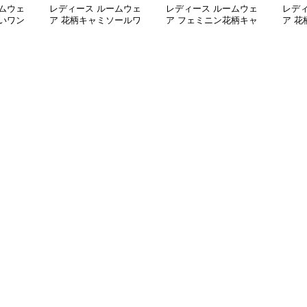
ムウェ
レディース ルームウェ
レディース ルームウェ
レデ
いワン
ア 花柄キャミソールワ
ア フェミニン花柄キャ
ア 
ウェア
ンピース ネグリジェ ル
ミソールワンピース寝間
マワ
ームウェア
着