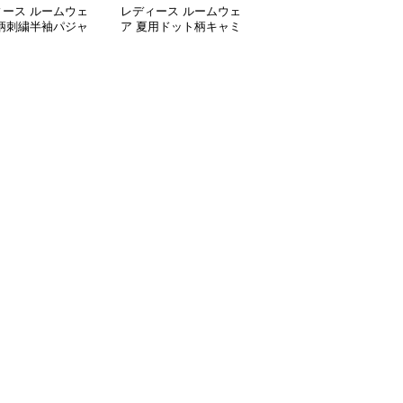
ィース ルームウェ
レディース ルームウェ
レディース ルームウェ
花柄刺繍半袖パジャ
ア 夏用ドット柄キャミ
ア 大人可愛いレース付
ンピース
ソール型ルームワンピー
きキャミソールナイトド
ス
レス