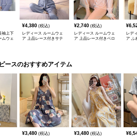
¥
4,380
¥
2,740
¥
6,5
(税込)
(税込)
長袖上下
レディース ルームウェ
レディース ルームウェ
レデ
ームウェ
ア 上品レース付きサテ
ア 上品レース付きベロ
ア 
ンパジャマ上下セット
ア調長袖パジャマ上下セ
ガウ
ット
ピース
のおすすめアイテム
¥
3,480
¥
3,480
¥
6,5
(税込)
(税込)