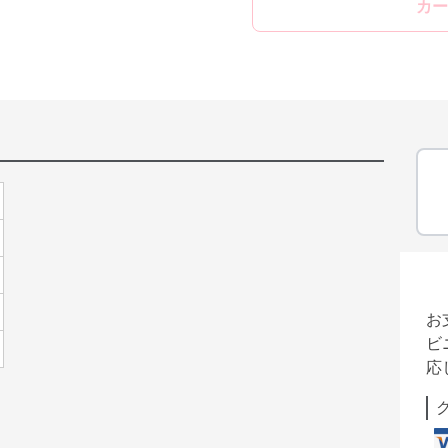
カー
お
ビ
応