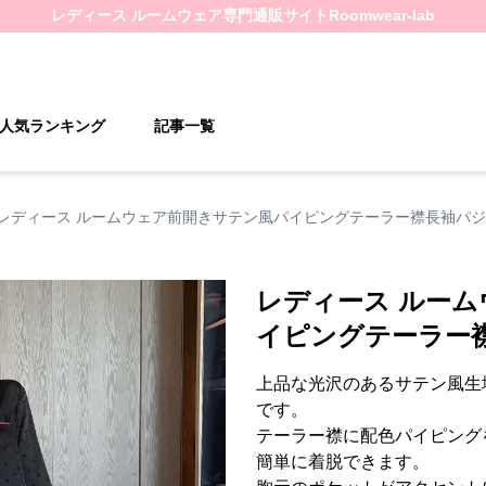
レディース ルームウェア
専門通販サイト
Roomwear-lab
人気ランキング
記事一覧
レディース ルームウェア前開きサテン風パイピングテーラー襟長袖パ
レディース ルー
イピングテーラー
上品な光沢のあるサテン風生
です。
テーラー襟に配色パイピング
簡単に着脱できます。