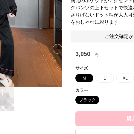
胸元のポケットがアクセント
グパンツの上下セットで快適
さりげないドット柄が大人可
をおしゃれに彩ります。
ご注文確定か
Next slide
3,050
円
サイズ
M
L
XL
カラー
ブラック
購