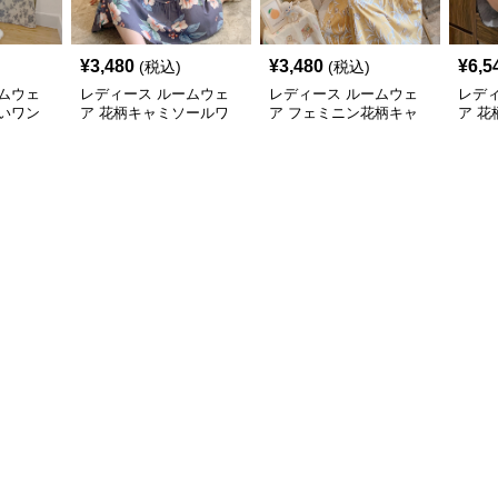
¥
3,480
¥
3,480
¥
6,5
(税込)
(税込)
ムウェ
レディース ルームウェ
レディース ルームウェ
レデ
いワン
ア 花柄キャミソールワ
ア フェミニン花柄キャ
ア 
ウェア
ンピース ネグリジェ ル
ミソールワンピース寝間
マワ
ームウェア
着