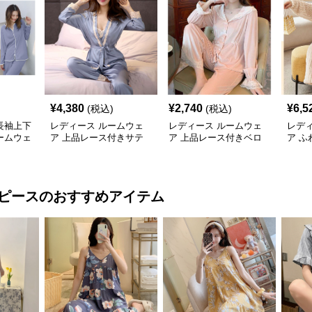
¥
4,380
¥
2,740
¥
6,5
(税込)
(税込)
長袖上下
レディース ルームウェ
レディース ルームウェ
レデ
ームウェ
ア 上品レース付きサテ
ア 上品レース付きベロ
ア 
ンパジャマ上下セット
ア調長袖パジャマ上下セ
ガウ
ット
ピース
のおすすめアイテム