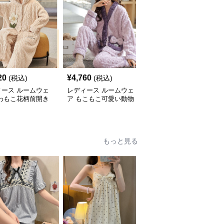
20
¥
4,760
¥
5,800
(税込)
(税込)
(税込)
ィース ルームウェ
レディース ルームウェ
レディース ルームウェ
ふわもこ花柄前開き
ア もこもこ可愛い動物
ア もこもこ暖かパジャ
ン
柄長袖前開きルームウェ
マ上下セット
ア
もっと見る