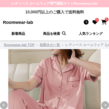
レディース ルームウェア
専門通販サイト
Roomwear-lab
10,000
円以上のご購入で送料無料
0
0
Roomwear-lab
新着商品
商品を検索
人気ランキング
Roomwear-lab TOP
›
前開きの一覧
›
レディース ルームウェア 
Previous slide
Ne