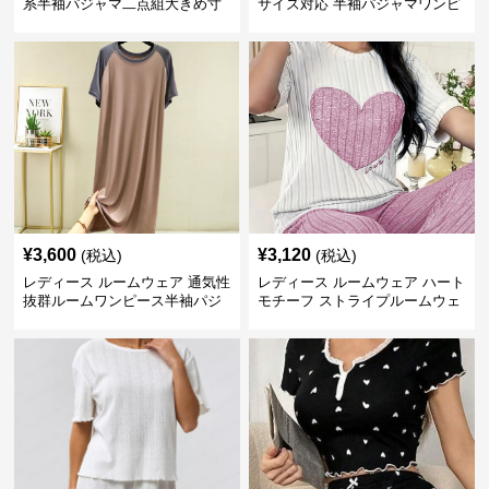
系半袖パジャマ二点組大きめ寸
サイズ対応 半袖パジャマワンピ
法女性用部屋着
ース 甘系リボン付き
¥
3,600
¥
3,120
(税込)
(税込)
レディース ルームウェア 通気性
レディース ルームウェア ハート
抜群ルームワンピース半袖パジ
モチーフ ストライプルームウェ
ャマ
ア