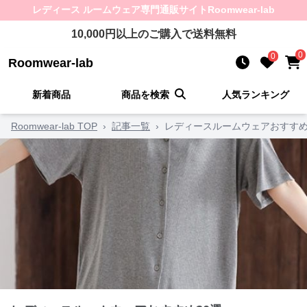
レディース ルームウェア
専門通販サイト
Roomwear-lab
10,000
円以上のご購入で送料無料
0
0
Roomwear-lab
新着商品
商品を検索
人気ランキング
Roomwear-lab TOP
›
記事一覧
›
レディースルームウェアおすすめ