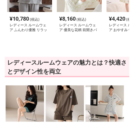
¥
10,780
¥
8,160
¥
4,420
(税込)
(税込)
(税込
レディース ルームウェ
レディース ルームウェ
レディース ル
ア ふんわり優雅 リラッ
ア 優美な花柄 前開きパ
ア おやすみうさ
クス前開きパジャマ
ジャマセット
るワンピース
レディースルームウェアの魅力とは？快適さ
とデザイン性を両立