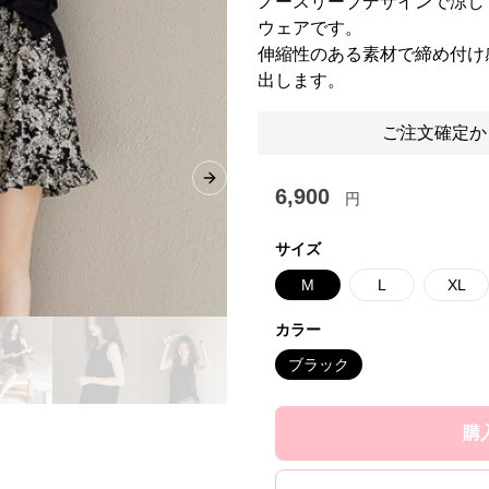
ノースリーブデザインで涼し
ウェアです。
伸縮性のある素材で締め付け
出します。
ご注文確定か
Next slide
6,900
円
サイズ
M
L
XL
カラー
ブラック
購