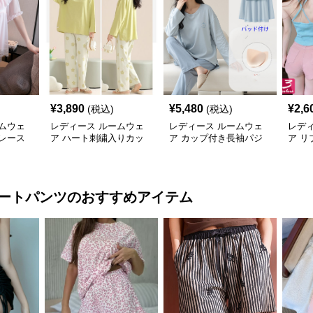
¥
3,890
¥
5,480
¥
2,6
(税込)
(税込)
ムウェ
レディース ルームウェ
レディース ルームウェ
レデ
レース
ア ハート刺繍入りカッ
ア カップ付き長袖パジ
ア 
ピース型
プ付き長袖上下セット
ャマセット綿素材肌に優
ール
しい可愛いルームウェア
ートパンツ
のおすすめアイテム