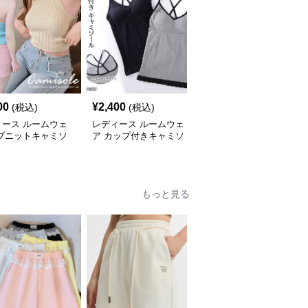
00
¥
2,400
¥
3,800
(税込)
(税込)
(税込)
ィース ルームウェ
レディース ルームウェ
レディース ルームウェ
リブニットキャミソ
ア カップ付きキャミソ
ア 新作冷感素材レディ
夏用ルームウェア
ール クロスバック ルー
ース背中見せキャミソー
ムウェア
ル寝間着
もっと見る