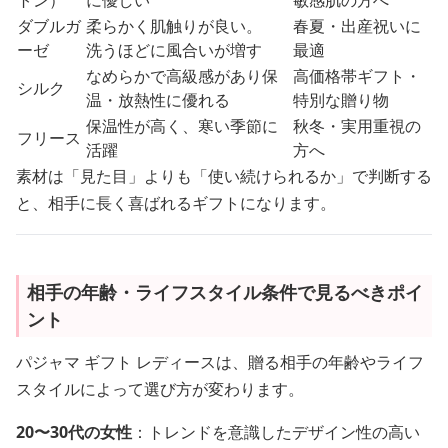
ダブルガ
柔らかく肌触りが良い。
春夏・出産祝いに
ーゼ
洗うほどに風合いが増す
最適
なめらかで高級感があり保
高価格帯ギフト・
シルク
温・放熱性に優れる
特別な贈り物
保温性が高く、寒い季節に
秋冬・実用重視の
フリース
活躍
方へ
素材は「見た目」よりも「使い続けられるか」で判断する
と、相手に長く喜ばれるギフトになります。
相手の年齢・ライフスタイル条件で見るべきポイ
ント
パジャマ ギフト レディースは、贈る相手の年齢やライフ
スタイルによって選び方が変わります。
20〜30代の女性
：トレンドを意識したデザイン性の高い