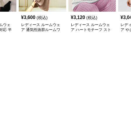
¥
3,600
¥
3,120
¥
3,0
(税込)
(税込)
ムウェ
レディース ルームウェ
レディース ルームウェ
レデ
対応 半
ア 通気性抜群ルームワ
ア ハートモチーフ スト
ア や
ピース
ンピース半袖パジャマ
ライプルームウェア
ル半