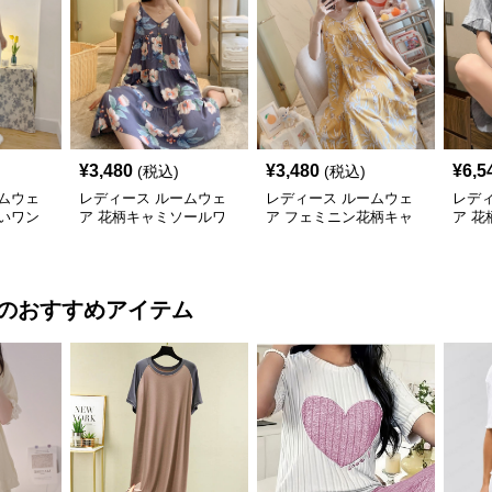
¥
3,480
¥
3,480
¥
6,5
(税込)
(税込)
ムウェ
レディース ルームウェ
レディース ルームウェ
レデ
いワン
ア 花柄キャミソールワ
ア フェミニン花柄キャ
ア 
ウェア
ンピース ネグリジェ ル
ミソールワンピース寝間
マワ
ームウェア
着
のおすすめアイテム