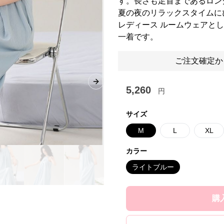
す。長さも足首まであるロン
夏の夜のリラックスタイムに
レディース ルームウェアと
一着です。
ご注文確定か
Next slide
5,260
円
サイズ
M
L
XL
カラー
ライトブルー
購