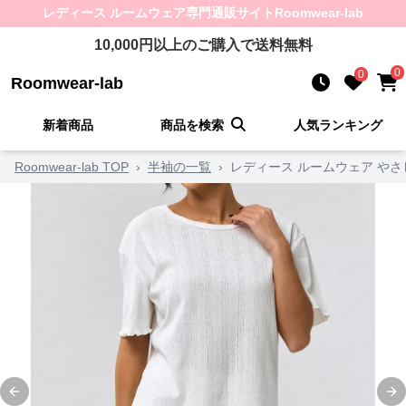
レディース ルームウェア
専門通販サイト
Roomwear-lab
10,000
円以上のご購入で送料無料
0
0
Roomwear-lab
新着商品
商品を検索
人気ランキング
Roomwear-lab TOP
›
半袖の一覧
›
レディース ルームウェア や
Previous slide
Ne