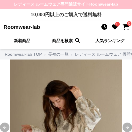
レディース ルームウェア
専門通販サイト
Roomwear-lab
10,000
円以上のご購入で送料無料
0
0
Roomwear-lab
新着商品
商品を検索
人気ランキング
Roomwear-lab TOP
›
長袖の一覧
›
レディース ルームウェア 優
Previous slide
Ne