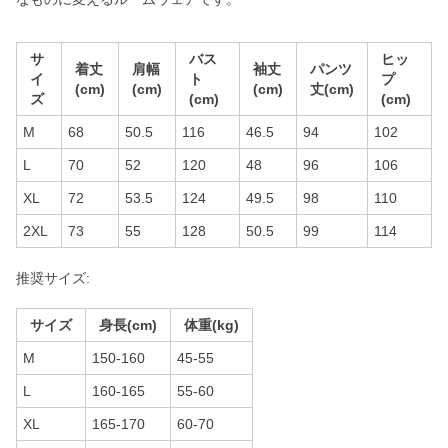
サ
バス
ヒッ
着丈
肩幅
袖丈
パンツ
イ
ト
プ
(cm)
(cm)
(cm)
丈(cm)
ズ
(cm)
(cm)
M
68
50.5
116
46.5
94
102
L
70
52
120
48
96
106
XL
72
53.5
124
49.5
98
110
2XL
73
55
128
50.5
99
114
推奨サイズ:
サイズ
身長(cm)
体重(kg)
M
150-160
45-55
L
160-165
55-60
XL
165-170
60-70