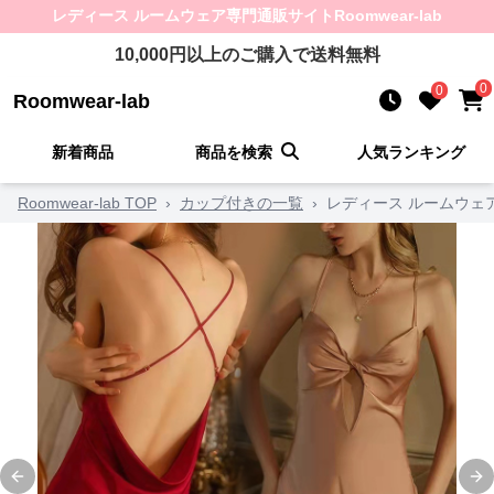
レディース ルームウェア
専門通販サイト
Roomwear-lab
10,000
円以上のご購入で送料無料
0
0
Roomwear-lab
新着商品
商品を検索
人気ランキング
Roomwear-lab TOP
›
カップ付きの一覧
›
レディース ルームウェ
Previous slide
Ne