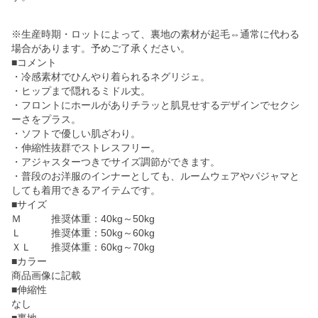
※生産時期・ロットによって、裏地の素材が起毛⇔通常に代わる
場合があります。予めご了承ください。
■コメント
・冷感素材でひんやり着られるネグリジェ。
・ヒップまで隠れるミドル丈。
・フロントにホールがありチラッと肌見せするデザインでセクシ
ーさをプラス。
・ソフトで優しい肌ざわり。
・伸縮性抜群でストレスフリー。
・アジャスターつきでサイズ調節ができます。
・普段のお洋服のインナーとしても、ルームウェアやパジャマと
しても着用できるアイテムです。
■サイズ
Ｍ 推奨体重：40kg～50kg
Ｌ 推奨体重：50kg～60kg
ＸＬ 推奨体重：60kg～70kg
■カラー
商品画像に記載
■伸縮性
なし