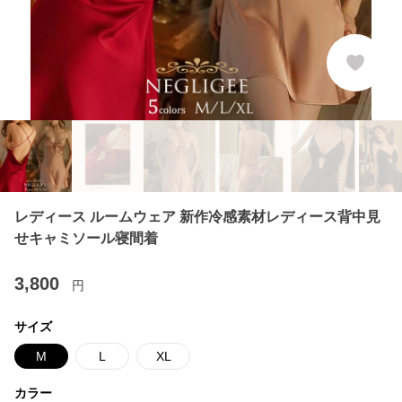
レディース ルームウェア 新作冷感素材レディース背中見
せキャミソール寝間着
3,800
円
サイズ
M
L
XL
カラー