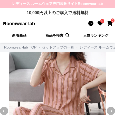
レディース ルームウェア
専門通販サイト
Roomwear-lab
10,000
円以上のご購入で送料無料
0
0
Roomwear-lab
新着商品
商品を検索
人気ランキング
Roomwear-lab TOP
›
セットアップの一覧
›
レディース ルームウ
Previous slide
Ne