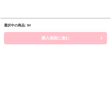
選択中の商品: 9#
選択中の商品: 9#
購入画面に進む
購入画面に進む
Roomwear-lab
について