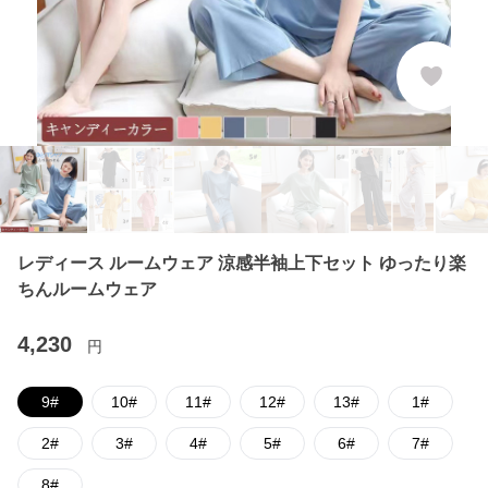
レディース ルームウェア 涼感半袖上下セット ゆったり楽
ちんルームウェア
4,230
円
9#
10#
11#
12#
13#
1#
2#
3#
4#
5#
6#
7#
8#