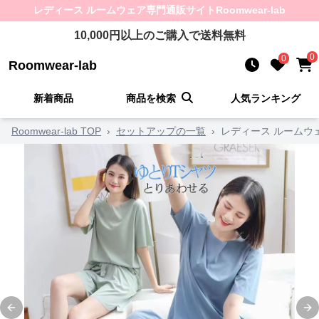
レディース ルームウェア
専門通販サイト
Roomwear-lab
10,000
円以上のご購入で送料無料
0
0
Roomwear-lab
新着商品
商品を検索
人気ランキング
Roomwear-lab TOP
›
セットアップの一覧
›
レディース ルームウ
Previous slide
Ne