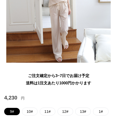
ご注文確定から3~7日でお届け予定
送料は1注文あたり
1000
円かかります
4,230
円
9#
10#
11#
12#
13#
1#