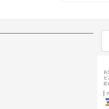
お
ビ
応