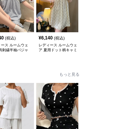
40
¥
6,140
¥
5,540
(税込)
(税込)
(税込)
ィース ルームウェ
レディース ルームウェ
レディース ルームウェ
花柄刺繍半袖パジャ
ア 夏用ドット柄キャミ
ア 大人可愛いレース付
ンピース
ソール型ルームワンピー
きキャミソールナイトド
ス
レス
もっと見る