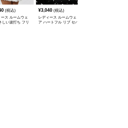
40
¥
3,040
¥
3,120
(税込)
(税込)
(税込)
ィース ルームウェ
レディース ルームウェ
レディース ルームウェ
さしい波打ち フリ
ア ハートフル リブ セパ
ア 柄模様の快適半袖パ
袖ルームウェア
レート パジャマ
ジャマセット