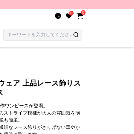
0
0
ウェア 上品レース飾りス
ス
新作ワンピースが登場。
のストライプ模様が大人の雰囲気を演
脱も簡単。
繊細なレース飾りがさりげない華やか