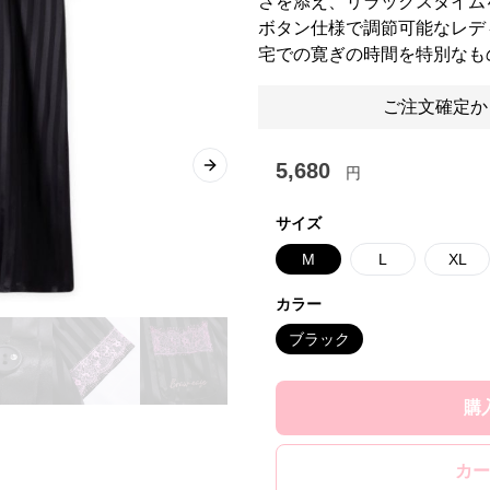
さを添え、リラックスタイム
ボタン仕様で調節可能なレデ
宅での寛ぎの時間を特別なも
ご注文確定か
5,680
円
Next slide
サイズ
M
L
XL
カラー
ブラック
購
カー