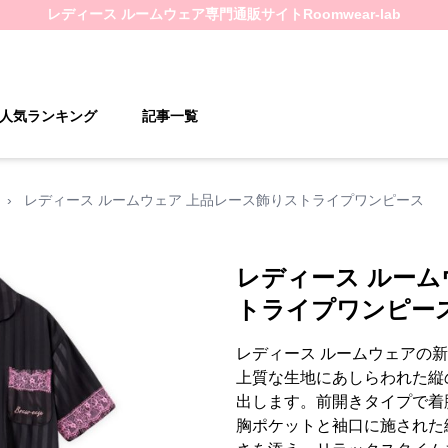
レディース ルームウェア
専門通販サイト
Roomwear-lab
人気ランキング
記事一覧
›
レディース ルームウェア 上品レース飾りストライプワンピース
レディース ルーム
トライプワンピー
レディース ルームウェアの
上質な生地にあしらわれた縦
出します。前開きタイプで着
胸ポケットと袖口に施された