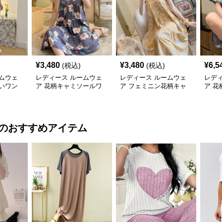
¥
3,480
¥
3,480
¥
6,5
(税込)
(税込)
ムウェ
レディース ルームウェ
レディース ルームウェ
レデ
いワン
ア 花柄キャミソールワ
ア フェミニン花柄キャ
ア 
ウェア
ンピース ネグリジェ ル
ミソールワンピース寝間
マワ
ームウェア
着
のおすすめアイテム