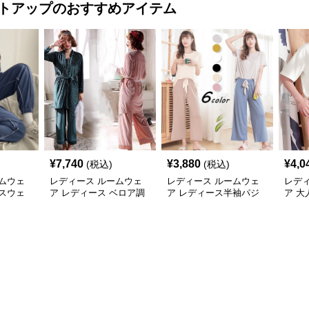
トアップ
のおすすめアイテム
¥
7,740
¥
3,880
¥
4,0
(税込)
(税込)
ムウェ
レディース ルームウェ
レディース ルームウェ
レデ
スウェ
ア レディース ベロア調
ア レディース半袖パジ
ア 
アップ
長袖パジャマ 上下セッ
ャマセットアップ夏用ル
ント
ト ペア対応
ームウェア
下セ