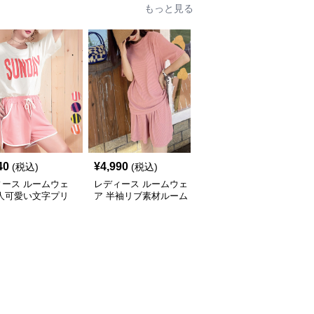
もっと見る
40
¥
4,990
¥
6,080
(税込)
(税込)
(税込)
ィース ルームウェ
レディース ルームウェ
レディース ルームウェ
大人可愛い文字プリ
ア 半袖リブ素材ルーム
ア レース襟付き半袖パ
半袖ルームウェア上
ウェア上下セット春夏レ
ジャマ上下セット
ット
ディース部屋着