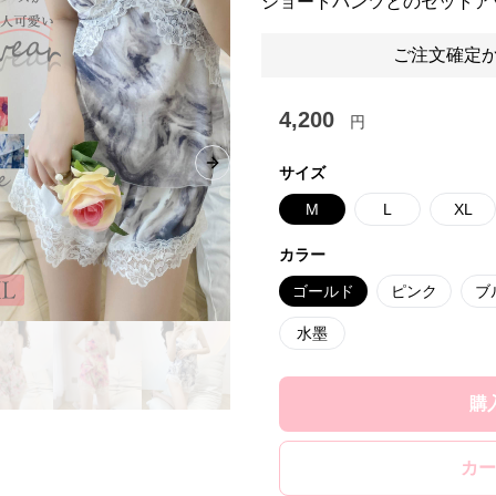
ショートパンツとのセットア
ご注文確定か
4,200
円
Next slide
サイズ
M
L
XL
カラー
ゴールド
ピンク
ブ
水墨
購
カー