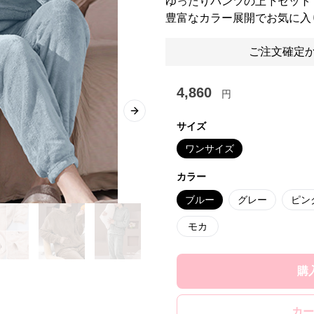
ゆったりパンツの上下セット
豊富なカラー展開でお気に入
ご注文確定か
4,860
円
Next slide
サイズ
ワンサイズ
カラー
ブルー
グレー
ピン
モカ
購
カー