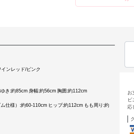
ワインレッド/ピンク
 ゆき:約85cm 身幅:約56cm 胸囲:約112cm
お
ビ
ム仕様）:約60-110cm ヒップ:約112cm もも周り:約
応