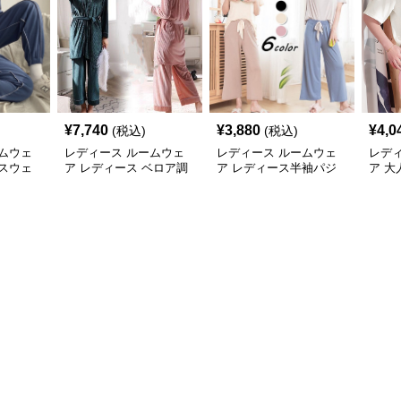
¥
7,740
¥
3,880
¥
4,0
(税込)
(税込)
ムウェ
レディース ルームウェ
レディース ルームウェ
レデ
スウェ
ア レディース ベロア調
ア レディース半袖パジ
ア 
アップ
長袖パジャマ 上下セッ
ャマセットアップ夏用ル
ント
ト ペア対応
ームウェア
下セ