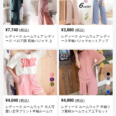
¥
7,740
¥
3,880
(税込)
(税込)
レディース ルームウェア レディ
レディース ルームウェア レディ
ース ベロア調 長袖パジャマ 上
ース半袖パジャマセットアップ
下セット ペア対応
夏用ルームウェア
¥
4,040
¥
4,990
(税込)
(税込)
レディース ルームウェア 大人可
レディース ルームウェア 半袖リ
愛い文字プリント半袖ルームウ
ブ素材ルームウェア上下セット
ェア上下セット
春夏レディース部屋着