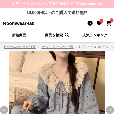
レディース ルームウェア
専門通販サイト
Roomwear-lab
10,000
円以上のご購入で送料無料
0
0
Roomwear-lab
新着商品
商品を検索
人気ランキング
Roomwear-lab TOP
›
セットアップの一覧
›
レディース ルームウ
Previous slide
Ne