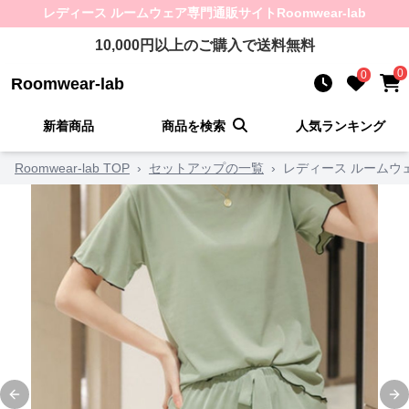
レディース ルームウェア
専門通販サイト
Roomwear-lab
10,000
円以上のご購入で送料無料
0
0
Roomwear-lab
新着商品
商品を検索
人気ランキング
Roomwear-lab TOP
›
セットアップの一覧
›
レディース ルームウ
Previous slide
Ne