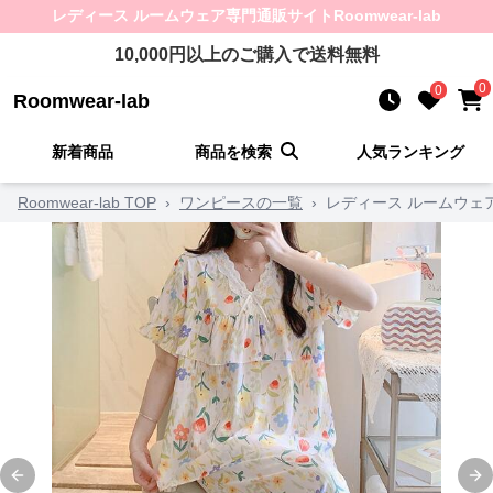
レディース ルームウェア
専門通販サイト
Roomwear-lab
10,000
円以上のご購入で送料無料
0
0
Roomwear-lab
新着商品
商品を検索
人気ランキング
Roomwear-lab TOP
›
ワンピースの一覧
›
レディース ルームウェ
Previous slide
Ne