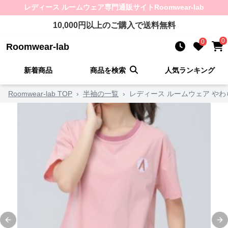
レディース ルームウェア
専門通販サイト
Roomwear-lab
10,000
円以上のご購入で送料無料
0
0
Roomwear-lab
新着商品
商品を検索
人気ランキング
Roomwear-lab TOP
›
半袖の一覧
›
レディース ルームウェア や
Previous slide
Ne