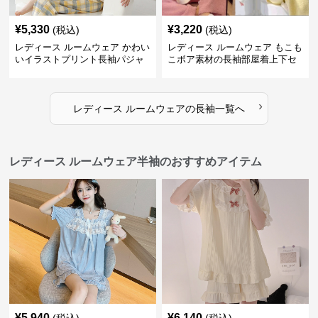
¥
5,330
¥
3,220
(税込)
(税込)
レディース ルームウェア かわい
レディース ルームウェア もこも
いイラストプリント長袖パジャ
こボア素材の長袖部屋着上下セ
マ上下セット
ット
›
レディース ルームウェア
の
長袖
一覧へ
レディース ルームウェア半袖のおすすめアイテム
¥
5,940
¥
6,140