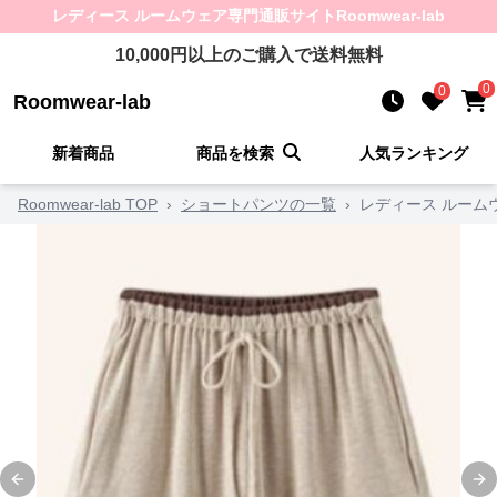
レディース ルームウェア
専門通販サイト
Roomwear-lab
10,000
円以上のご購入で送料無料
0
0
Roomwear-lab
新着商品
商品を検索
人気ランキング
Roomwear-lab TOP
›
ショートパンツの一覧
›
レディース ルーム
Previous slide
Ne