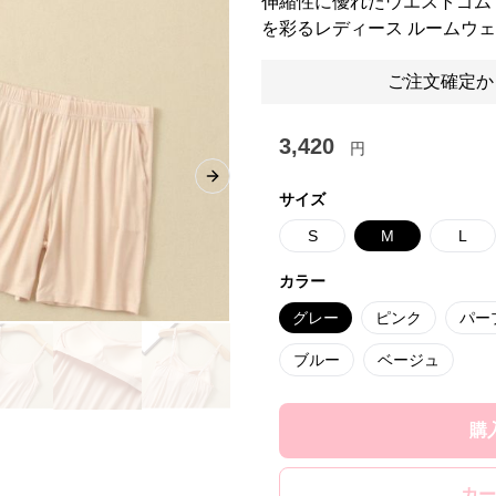
伸縮性に優れたウエストゴム
を彩るレディース ルームウ
ご注文確定か
3,420
円
Next slide
サイズ
S
M
L
カラー
グレー
ピンク
パー
ブルー
ベージュ
購
カー