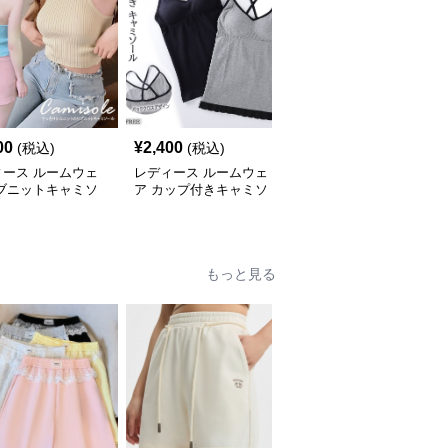
00
¥
2,400
¥
3,800
(税込)
(税込)
(税込)
ィース ルームウェ
レディース ルームウェ
レディース ルームウェ
リブニットキャミソ
ア カップ付きキャミソ
ア 新作冷感素材レディ
夏用ルームウェア
ール クロスバック ルー
ース背中見せキャミソー
ムウェア
ル寝間着
もっと見る