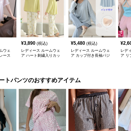
¥
3,890
¥
5,480
¥
2,6
(税込)
(税込)
ムウェ
レディース ルームウェ
レディース ルームウェ
レデ
レース
ア ハート刺繍入りカッ
ア カップ付き長袖パジ
ア 
ピース型
プ付き長袖上下セット
ャマセット綿素材肌に優
ール
しい可愛いルームウェア
ートパンツ
のおすすめアイテム