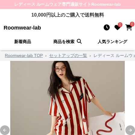
レディース ルームウェア
専門通販サイト
Roomwear-lab
10,000
円以上のご購入で送料無料
0
0
Roomwear-lab
新着商品
商品を検索
人気ランキング
Roomwear-lab TOP
›
セットアップの一覧
›
レディース ルームウ
Previous slide
Ne