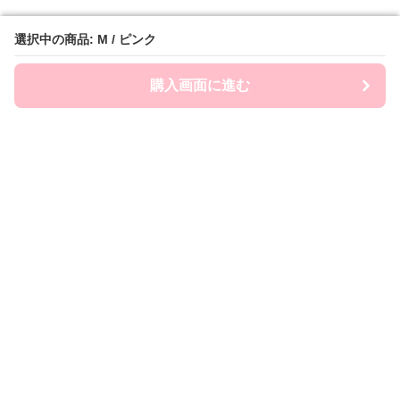
選択中の商品: M / ピンク
選択中の商品: M / ピンク
購入画面に進む
購入画面に進む
Roomwear-lab
について
利用規約