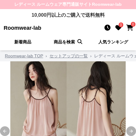
レディース ルームウェア
専門通販サイト
Roomwear-lab
10,000
円以上のご購入で送料無料
0
0
Roomwear-lab
新着商品
商品を検索
人気ランキング
Roomwear-lab TOP
›
セットアップの一覧
›
レディース ルームウ
Previous slide
Ne