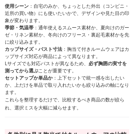
使用シーン
：自宅のみか、ちょっとした外出（コンビニ・
近所の買い物）にも使いたいかで、デザインや見た目の印
象が変わります。
季節・気温帯
：通年使えるスムース素材か、夏向けのガー
ゼ・リネン素材か、冬向けのフリース・裏起毛素材かを先
に絞り込みます。
カップサイズ・バスト寸法
：胸当て付きルームウェアはカ
ップサイズ対応が商品によって異なります。
Lサイズでも対応バストが異なるため、
必ず胸囲の実寸を
測ってから選ぶ
ことが重要です。
セットアップか単品か
：上下セットで統一感を出したい
か、上だけを単品で取り入れたいかも絞り込みの軸になり
ます。
これらを整理するだけで、比較するべき商品の数が絞ら
れ、選択ミスを大幅に減らせます。