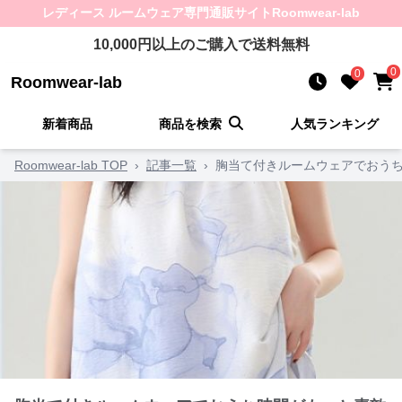
レディース ルームウェア
専門通販サイト
Roomwear-lab
10,000
円以上のご購入で送料無料
0
0
Roomwear-lab
新着商品
商品を検索
人気ランキング
Roomwear-lab TOP
›
記事一覧
›
胸当て付きルームウェアでおうち