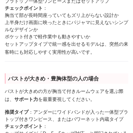
ブラトップ一体型ワンピースまたはセットアップ
チェックポイント
：
胸当て部が長時間座っていてもズリ上がらない設計か
上半身だけ画面に映ったときにパジャマに見えないシンプ
ルなデザインか
ポケット付きで軽作業中も動きやすいか
セットアップタイプで統一感を出せるモデルは、突然の来
客時にも対応しやすく実用性が高いです。
バストが大きめ・豊胸体型の人の場合
バストが大きめの方が胸当て付きルームウェアを選ぶ際
は、
サポート力
を最重要視してください。
推奨タイプ
：アンダーにワイドバンドが入った一体型ブラ
トップ付きワンピース、またはパワーネット内蔵タイプ
チェックポイント
：