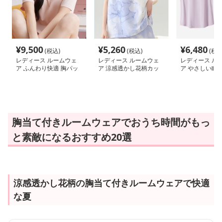
¥
9,500
¥
5,260
¥
6,480
(税込)
(税込)
(税込
レディース ルームウェ
レディース ルームウェ
レディース ル
ア ふんわり快適 胸パッ
ア 涼感透かし花柄カッ
ア やさしい眠
ド付き半袖ルームウェア
プ付きルームウェア
付きノースリー
胸当て付きルームウェアでおうち時間がもっ
と素敵になるおすすめ20選
涼感透かし花柄の胸当て付きルームウェアで快適
な夏