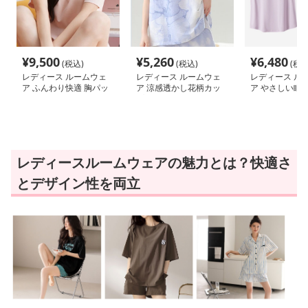
¥
9,500
¥
5,260
¥
6,480
(税込)
(税込)
(税込
レディース ルームウェ
レディース ルームウェ
レディース ル
ア ふんわり快適 胸パッ
ア 涼感透かし花柄カッ
ア やさしい眠
ド付き半袖ルームウェア
プ付きルームウェア
付きノースリー
レディースルームウェアの魅力とは？快適さ
とデザイン性を両立