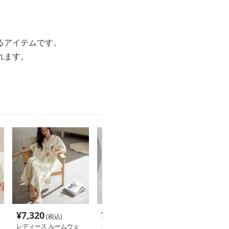
るアイテムです。
れます。
¥
7,320
¥
6,940
¥
10,340
(税込)
(税込)
(税
レディース ルームウェ
レディース ルームウェ
レディース ル