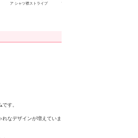
ア シャツ襟ストライプ
ア レース襟ふんわり長
ア やわらか綿
ロングワンピース
袖ルームウェア
付き長袖ルーム
ム
です。
ゃれなデザインが増えていま