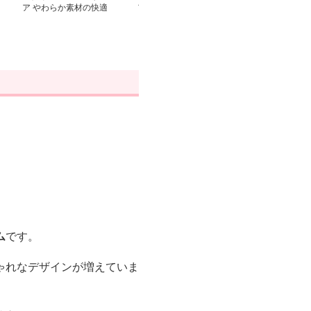
ア やわらか素材の快適
ア 大きいサイズゆった
ア 可愛いフリ
ルームショーツ
り半袖パジャマセット
柄プリント 上
ム
です。
ゃれなデザインが増えていま