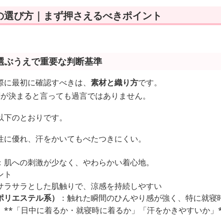
の選び方｜まず押さえるべきポイント
選ぶうえで重要な判断基準
際に最初に確認すべきは、
素材と織り方
です。
割が決まると言っても過言ではありません。
以下のとおりです。
性に優れ、汗をかいてもべたつきにくい。
：肌への刺激が少なく、やわらかい着心地。
ント
サラサラとした肌触りで、涼感を持続しやすい
ポリエステル系）
：触れた瞬間のひんやり感が強く、特に就寝
**「日中に着るか・就寝時に着るか」「汗をかきやすいか」*