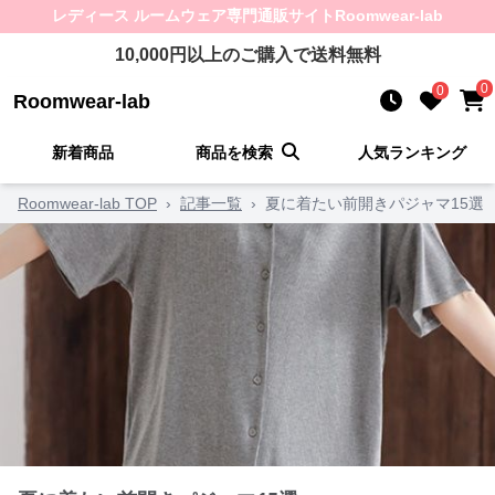
レディース ルームウェア
専門通販サイト
Roomwear-lab
10,000
円以上のご購入で送料無料
0
0
Roomwear-lab
新着商品
商品を検索
人気ランキング
Roomwear-lab TOP
›
記事一覧
›
夏に着たい前開きパジャマ15選