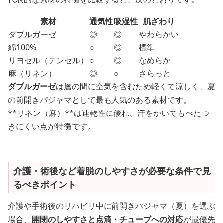
素材
通気性
吸湿性
肌ざわり
ダブルガーゼ
◎
◎
やわらかい
綿100%
○
◎
標準
リヨセル（テンセル）
○
◎
なめらか
麻（リネン）
◎
○
さらっと
ダブルガーゼ
は層の間に空気を含むため軽くて涼しく、夏
の前開きパジャマとして最も人気のある素材です。
**リネン（麻）**は速乾性に優れ、汗をかいてもべたつ
きにくい点が特徴です。
介護・術後など着脱のしやすさが必要な条件で見
るべきポイント
介護や手術後のリハビリ中に前開きパジャマ（夏）を選ぶ
場合、
開閉のしやすさと点滴・チューブへの対応
が最優先