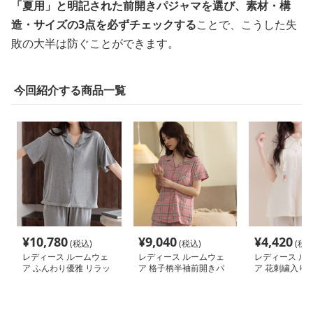
「夏用」と明記された前開きパジャマを選び、素材・構
造・サイズの3点を必ずチェックする
ことで、こうした失
敗の大半は防ぐことができます。
今回紹介する商品一覧
¥
10,780
¥
9,040
¥
4,420
(税込)
(税込)
(税込
レディース ルームウェ
レディース ルームウェ
レディース ル
ア ふんわり優雅 リラッ
ア 格子柄半袖前開きパ
ア 花刺繍入り
クス前開きパジャマ
ジャマ
開きパジャマ