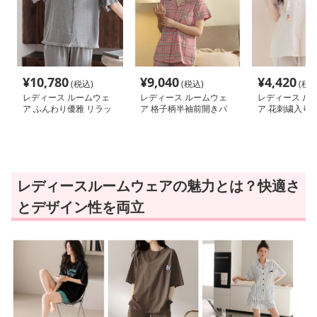
¥
10,780
¥
9,040
¥
4,420
(税込)
(税込)
(税込
レディース ルームウェ
レディース ルームウェ
レディース ル
ア ふんわり優雅 リラッ
ア 格子柄半袖前開きパ
ア 花刺繍入り
クス前開きパジャマ
ジャマ
開きパジャマ
レディースルームウェアの魅力とは？快適さ
とデザイン性を両立